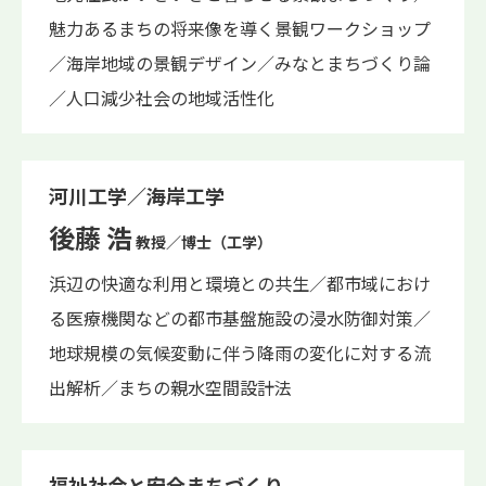
魅力あるまちの将来像を導く景観ワークショップ
／海岸地域の景観デザイン／みなとまちづくり論
／人口減少社会の地域活性化
河川工学／海岸工学
後藤 浩
教授／博士（工学）
浜辺の快適な利用と環境との共生／都市域におけ
る医療機関などの都市基盤施設の浸水防御対策／
地球規模の気候変動に伴う降雨の変化に対する流
出解析／まちの親水空間設計法
福祉社会と安全まちづくり