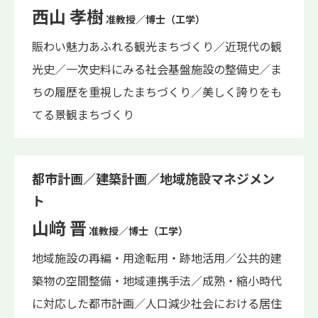
西山 孝樹
准教授／博士（工学）
賑わい魅力あふれる観光まちづくり／近現代の観
光史／一次史料にみる社会基盤施設の整備史／ま
ちの履歴を重視したまちづくり／美しく誇りをも
てる景観まちづくり
都市計画／建築計画／地域施設マネジメン
ト
山﨑 晋
准教授／博士（工学）
地域施設の再編・用途転用・跡地活用／公共的建
築物の空間整備・地域連携手法／成熟・縮小時代
に対応した都市計画／人口減少社会における居住