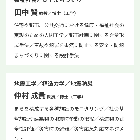
田中 賢
教授／博士（工学）
住宅や都市、公共交通における健康・福祉社会の
実現のための人間工学／都市計画に関する合意形
成手法／事故や犯罪を未然に防止する安全・防犯
まちづくりに関する設計手法
地震工学／構造力学／地震防災
仲村 成貴
教授／博士（工学）
まちを構成する各種施設のモニタリング／社会基
盤施設や建築物の地震時挙動の把握／構造物の健
全性評価／災害時の避難／災害応急対応マネジメ
ント